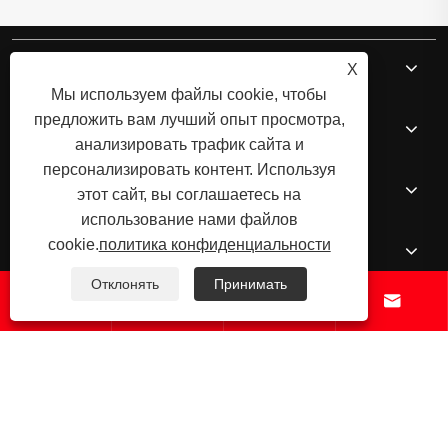
О нас
X
Мы используем файлы cookie, чтобы
предложить вам лучший опыт просмотра,
Продукция
анализировать трафик сайта и
персонализировать контент. Используя
Новости
этот сайт, вы соглашаетесь на
использование нами файлов
cookie.
политика конфиденциальности
Контакты
Отклонять
Принимать




Copyright © Ningbo Shengfa Hardware Factory Limited - обработка с
ЧПУ, служба для ковки - все права защищены.
Links
Sitemap
RSS
XML
политика конфиденциальности