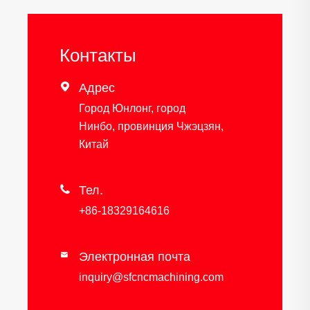
Контакты

Адрес
Город Юнлонг, город
Нинбо, провинция Чжэцзян,
Китай

Тел.
+86-18329164616
Электронная почта

inquiry@sfcncmachining.com